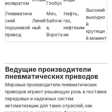
возвратом
Глобус
Высокий
Пневматиче
Мяч,
Нефть,
выходно
ский
Линей
Бабочк
газ,
й
поршневой
ный
а,
нефтехим
крутящи
привод
Ворота
ия
й момент
Ведущие производители
пневматических приводов
Мировые производители пневматических
приводов играют решающую роль в поставке
передовых и надежных систем
автоматизации для таких отраслей, как