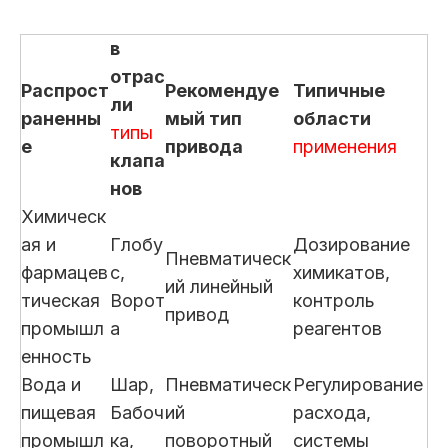
в
отрас
Распрост
Рекомендуе
Типичные
ли
раненны
мый тип
области
типы
е
привода
применения
клапа
нов
Химическ
ая и
Глобу
Дозирование
Пневматическ
фармацев
с,
химикатов,
ий линейный
тическая
Ворот
контроль
привод
промышл
а
реагентов
енность
Вода и
Шар,
Пневматическ
Регулирование
пищевая
Бабоч
ий
расхода,
промышл
ка,
поворотный
системы