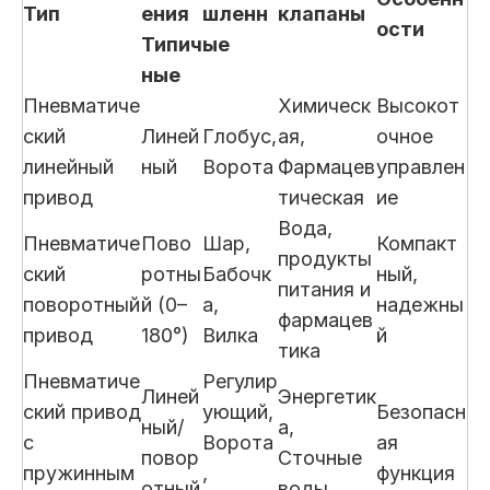
Тип
ения
шленн
клапаны
ости
Типич
ые
ные
Пневматиче
Химическ
Высокот
ский
Линей
Глобус,
ая,
очное
линейный
ный
Ворота
Фармацев
управлен
привод
тическая
ие
Вода,
Пневматиче
Пово
Шар,
Компакт
продукты
ский
ротны
Бабочк
ный,
питания и
поворотный
й (0–
а,
надежны
фармацев
привод
180°)
Вилка
й
тика
Пневматиче
Регулир
Линей
Энергетик
ский привод
ующий,
Безопасн
ный/
а,
с
Ворота
ая
повор
Сточные
пружинным
,
функция
отный
воды