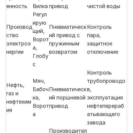
енность
Вилка
привод
чистой воды
Регул
ирую
Производ
Пневматическ
Контроль
щий,
ство
ий привод с
пара,
Ворот
электроэ
пружинным
защитное
а,
нергии
возвратом
отключение
Глобу
с
Контроль
Мяч,
трубопроводо
Нефть,
Бабоч
Пневматическ
в,
газ и
ка,
ий поршневой
эксплуатация
нефтехим
Ворот
привод
нефтеперераб
ия
а
атывающего
завода
Производител