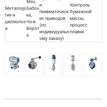
Мяч,
и
Контроль
Металлур
Бабоч
пневматическ
бумажной
гия и
ка,
их приводов
массы,
целлюлоз
Нож
(по
процесс
а
Ворот
индивидуальн
плавки
а
ому заказу)