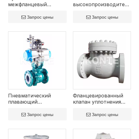
межфланцевый
процессами, безопасность эксплуатации и
высокопроизводительны
дисковый затвор с
клапан бабочки
соблюдение нормативных требований,
седлом из EPDM
Запрос цены
Запрос цены
оптимизация управления жидкостью и
сокращение простоя. Их универсальный дизайн,
долговечность и точность делают их важными
компонентами в современных промышленных
системах по всему миру.
Пневматический
Фланцевированный
плавающий
клапан уплотнения
шариковой клапан с
давления
пневматическим
Запрос цены
Запрос цены
покрытием