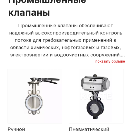
клапаны
Промышленные клапаны обеспечивают
надежный высокопроизводительный контроль
потока для требовательных применений в
области химических, нефтегазовых и газовых,
электроэнергии и водоочистных сооружений.
Разработанные с прочными материалами и
показать больше
точной разработкой, они обеспечивают плотное
уплотнение, длительный срок службы и
надежную работу в условиях высокого давления
и температуры. Совместимые с различными
приводами и системами трубопроводов, эти
клапаны предлагают гибкость, легкую установку
и низкие требования к техническому
обслуживанию. Промышленные клапаны
поддерживают эффективное управление
Ручной
Пневматический