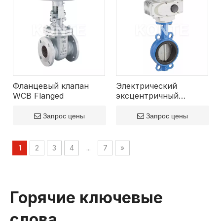
Фланцевый клапан
Электрический
WCB Flanged
эксцентричный
высокопроизводительны
клапан бабочки
Запрос цены
Запрос цены
1
2
3
4
...
7
»
Горячие ключевые
слова