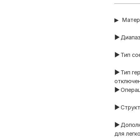
▶ Матери
▶
Диапаз
▶
Тип со
▶
Тип ге
отключе
▶
Операц
▶
Структ
▶
Дополн
для легк