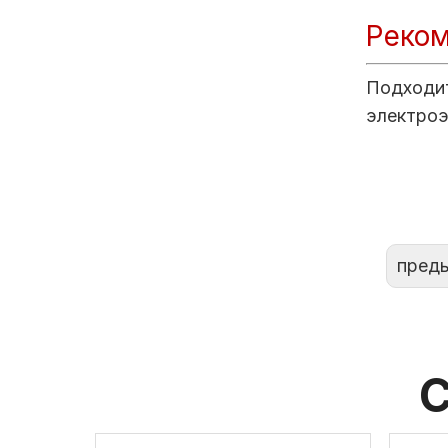
Реком
Подходит
электроэ
пред
С