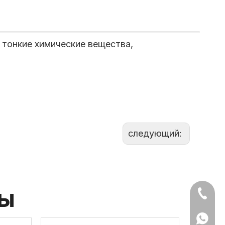
 тонкие химические вещества,
следующий:
ты
+86-15
+86 159